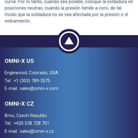
curva. Por lo tanto, cuando sea posible, coloque la soldadura en
posiciones neutras, cuando la presión tiende a cero, de tal
modo que la soldadura no se vea afectada por la presión o el
estiramiento.
OMNI-X US
Englewood, Colorado, USA
Tel.:
+1 (303) 789-3575
E-mail.:
sales@omni-x.com
OMNI-X CZ
Brno, Czech Republic
Tel.:
+420 538 728 701
E-mail.:
sales@omni-x.cz