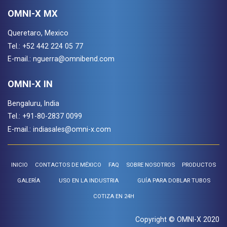
OMNI-X MX
Queretaro, Mexico
Tel.:
+52 442 224 05 77
E-mail.:
nguerra@omnibend.com
OMNI-X IN
Bengaluru, India
Tel.:
+91-80-2837 0099
E-mail.:
indiasales@omni-x.com
INICIO
CONTACTOS DE MÉXICO
FAQ
SOBRE NOSOTROS
PRODUCTOS
GALERÍA
USO EN LA INDUSTRIA
GUÍA PARA DOBLAR TUBOS
COTIZA EN 24H
Copyright © OMNI-X 2020